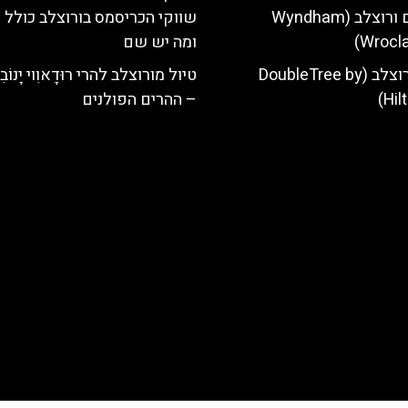
מלון ווינדהאם ורוצלב (Wyndham
שווקי הכריסמס בורוצלב כולל 
Wrocla
ומה יש שם
מלון הילטון ורוצלב (DoubleTree by
טיול מורוצלב להרי רוּדָאוִוי יָנוֹבִי
Hil
– ההרים הפולנים