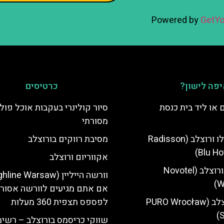
Powered by
GetYo
פה לישון?
כרטיסים
 או ליד בית כנסת
סיור קולינרי בעקבות אוכל פולנ
מסורתי
מלון רדיסון בלו ורוצלב (Radisson
מסיבת רווקים בורוצלב
Blu Ho
אקווריום ורוצלב
מלון נובוטל בורוצלב (Novotel
W
אם אתם מגיעים לוורשה אסור
מלון פורו ורוצלב (PURO Wrocław
לפספס תצפית 360 מעלות
S
שווקי כריסמס בורוצלב – רשימ