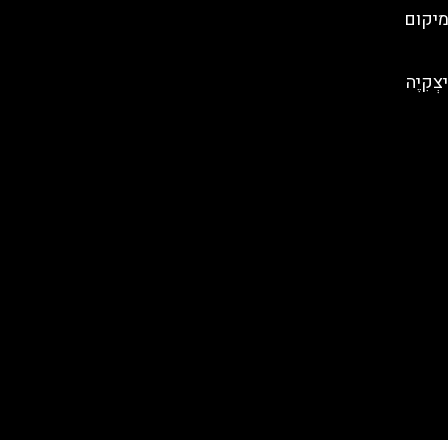
מיקום
צְקִיֶה