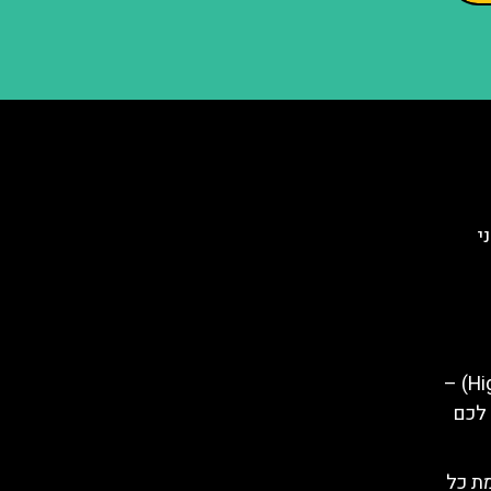
י
וורשה הייליין (Highline Warsaw) –
 לכם
ת כל