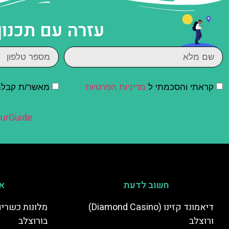
עזרה עם תכנון
קראתי והסכמתי ל
מדיניות הפרטיות
מאשר/ת קבלת ד
urGuide
חשוב לדעת
אי
דיאמונד קזינו (Diamond Casino)
מלונות כשרים
ורוצלב
בורוצלב