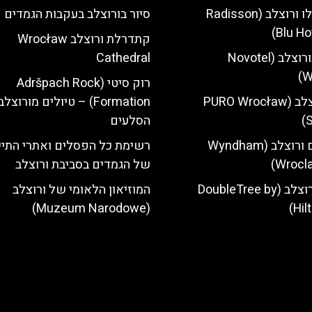
מלון רדיסון בלו ורוצלב (Radisson
סיור בורוצלב בעקבות הגמדים
Blu Ho
‎קתדרלת ורוצלב Wrocław
מלון נובוטל בורוצלב (Novotel
Cathedral
W
רוק סיטי (Adršpach Rock
מלון פורו ורוצלב (PURO Wrocław
Formation) – טיולים מורוצ
S
הסלעים
מלון ווינדהאם ורוצלב (Wyndham
רשימת כל הפסלים ואתרי התיי
Wrocla
של הגמדים בסביבת ורוצלב
מלון הילטון ורוצלב (DoubleTree by
המוזיאון הלאומי של ורוצלב
(Muzeum Narodowe)
Hil