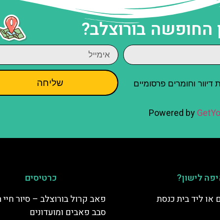
 החופשה בורוצלב?
שליחה
יוור וחומרים פרסומיים
Powered by
GetYo
פה לישון?
כרטיסים
 או ליד בית כנסת
פאב קרול בורוצלב – סיור חיי 
סבב פאבים ומועדונים