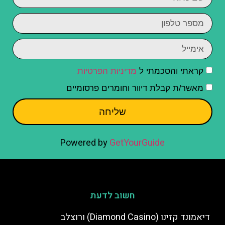
קראתי והסכמתי ל
מדיניות הפרטיות
מאשר/ת קבלת דיוור וחומרים פרסומיים
שליחה
Powered by
GetYourGuide
חשוב לדעת
דיאמונד קזינו (Diamond Casino) ורוצלב