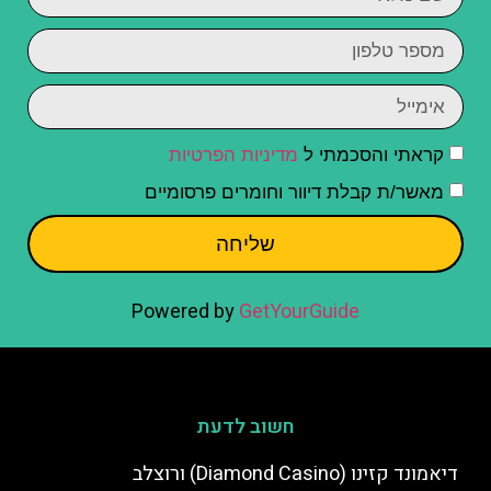
קראתי והסכמתי ל
מדיניות הפרטיות
מאשר/ת קבלת דיוור וחומרים פרסומיים
שליחה
Powered by
GetYourGuide
חשוב לדעת
דיאמונד קזינו (Diamond Casino) ורוצלב