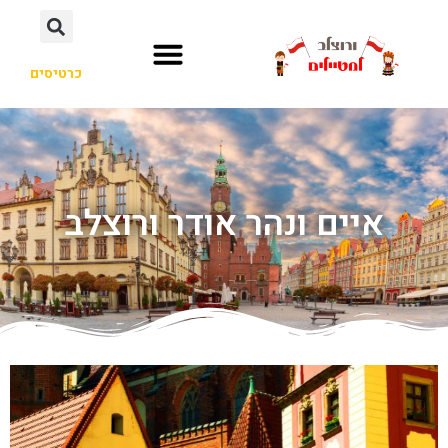
כרטיסים
איים ונהר אודר ורוצלב