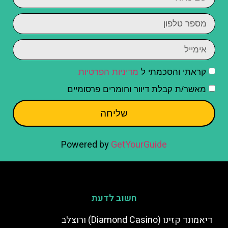
קראתי והסכמתי ל
מדיניות הפרטיות
מאשר/ת קבלת דיוור וחומרים פרסומיים
שליחה
Powered by
GetYourGuide
חשוב לדעת
דיאמונד קזינו (Diamond Casino) ורוצלב