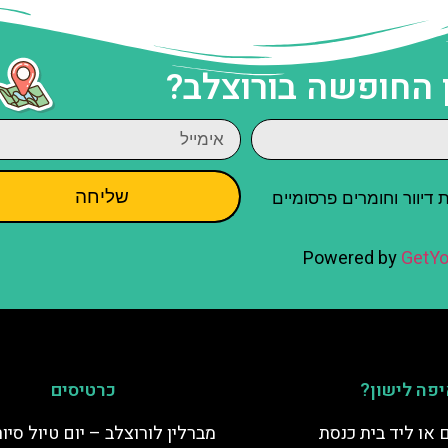
 החופשה בורוצלב?
שליחה
יוור וחומרים פרסומיים
Powered by
GetYo
פה לישון?
כרטיסים
 או ליד בית כנסת
מברלין לורוצלב – יום טיול סיור