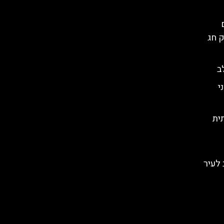
ק חג
ב
י
ית
לב לעיר