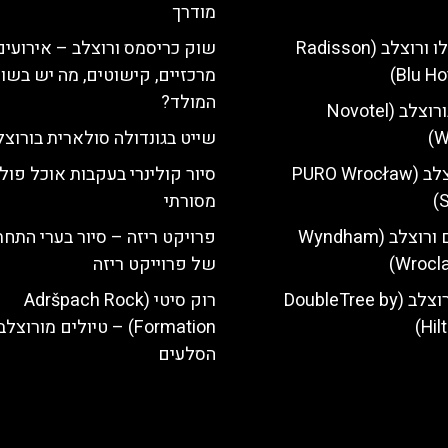
מודרך
מלון רדיסון בלו ורוצלב (Radisson
שוק כריסמס ורוצלב – אירועים
Blu Ho
מרכזיים, קישוטים, מה יש בשו
המולד?
מלון נובוטל בורוצלב (Novotel
W
שייט בגונדולה סולארית בורוצל
מלון פורו ורוצלב (PURO Wrocław
סיור קולינרי בעקבות אוכל פולנ
S
מסורתי
מלון ווינדהאם ורוצלב (Wyndham
פרויקט ריזה – סיור בערי התחת
Wrocla
של פרוייקט ריזה
מלון הילטון ורוצלב (DoubleTree by
רוק סיטי (Adršpach Rock
Hil
Formation) – טיולים מורוצ
הסלעים