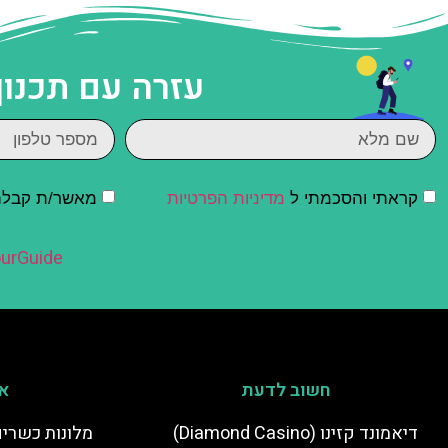
עזרה עם תכנון
קראתי והסכמתי ל
מדיניות הפרטיות
מאשר/ת קבלת ד
urGuide
חשוב לדעת
אי
דיאמונד קזינו (Diamond Casino)
מלונות כשרים