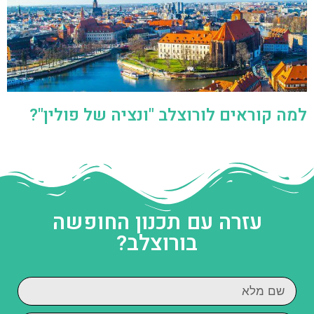
למה קוראים לורוצלב "ונציה של פולין"?
עזרה עם תכנון החופשה
בורוצלב?