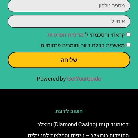
קראתי והסכמתי ל
מדיניות הפרטיות
מאשר/ת קבלת דיוור וחומרים פרסומיים
שליחה
Powered by
GetYourGuide
חשוב לדעת
דיאמונד קזינו (Diamond Casino) ורוצלב
התניידות בורוצלב – טיפים והמלצות למטיילים