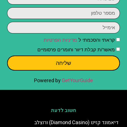
קראתי והסכמתי ל
מדיניות הפרטיות
מאשר/ת קבלת דיוור וחומרים פרסומיים
שליחה
Powered by
GetYourGuide
חשוב לדעת
דיאמונד קזינו (Diamond Casino) ורוצלב