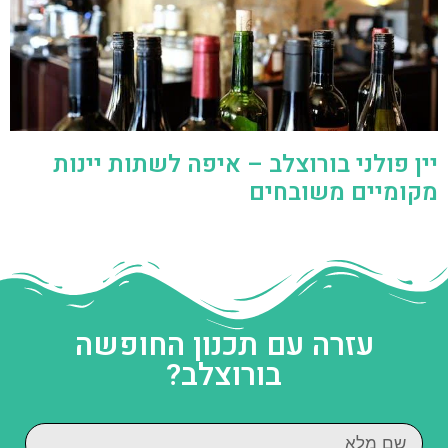
יין פולני בורוצלב – איפה לשתות יינות
מקומיים משובחים
עזרה עם תכנון החופשה
בורוצלב?