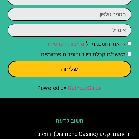
קראתי והסכמתי ל
מדיניות הפרטיות
מאשר/ת קבלת דיוור וחומרים פרסומיים
שליחה
Powered by
GetYourGuide
חשוב לדעת
דיאמונד קזינו (Diamond Casino) ורוצלב