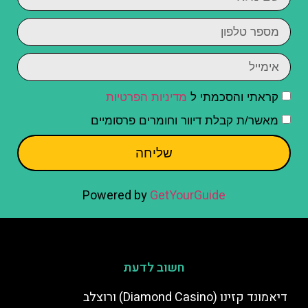
קראתי והסכמתי ל
מדיניות הפרטיות
מאשר/ת קבלת דיוור וחומרים פרסומיים
שליחה
Powered by
GetYourGuide
חשוב לדעת
דיאמונד קזינו (Diamond Casino) ורוצלב