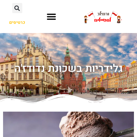
כרטיסים
גלידריות בשכונת נדודז'ה