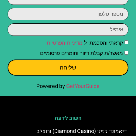
קראתי והסכמתי ל
מדיניות הפרטיות
מאשר/ת קבלת דיוור וחומרים פרסומיים
שליחה
Powered by
GetYourGuide
חשוב לדעת
דיאמונד קזינו (Diamond Casino) ורוצלב