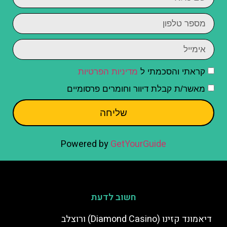
קראתי והסכמתי ל
מדיניות הפרטיות
מאשר/ת קבלת דיוור וחומרים פרסומיים
שליחה
Powered by
GetYourGuide
חשוב לדעת
דיאמונד קזינו (Diamond Casino) ורוצלב