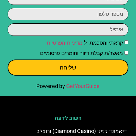
קראתי והסכמתי ל
מדיניות הפרטיות
מאשר/ת קבלת דיוור וחומרים פרסומיים
שליחה
Powered by
GetYourGuide
חשוב לדעת
דיאמונד קזינו (Diamond Casino) ורוצלב