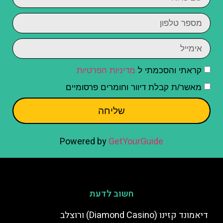
קראתי והסכמתי ל
מדיניות הפרטיות
מאשר/ת קבלת דיוור וחומרים פרסומיים
שליחה
Powered by
GetYourGuide
חשוב לדעת
דיאמונד קזינו (Diamond Casino) ורוצלב