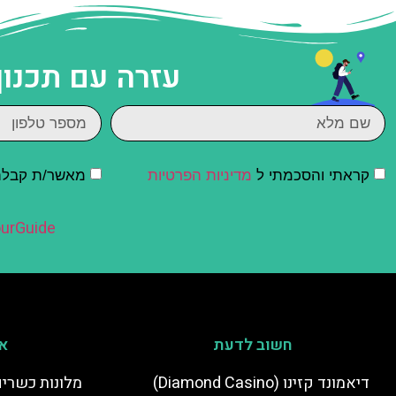
עזרה עם תכנון
קראתי והסכמתי ל
מדיניות הפרטיות
מאשר/ת קבלת ד
urGuide
חשוב לדעת
אי
דיאמונד קזינו (Diamond Casino)
מלונות כשרים