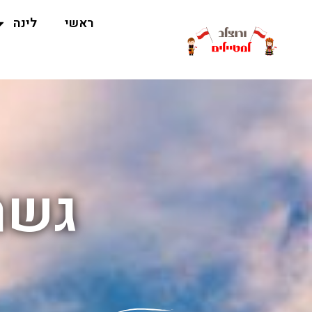
ראשי
לינה
גשר