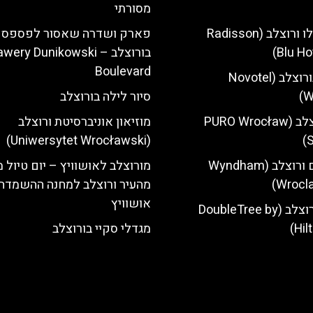
מסורתי
מלון רדיסון בלו ורוצלב (Radisson
פארק ושדרה שאסור לפספס
Blu Ho
בורוצלב – wery Dunikowski
Boulevard
מלון נובוטל בורוצלב (Novotel
W
סיור לילה בורוצלב
מלון פורו ורוצלב (PURO Wrocław
מוזיאון אוניברסיטת ורוצלב
(Uniwersytet Wrocławski)
S
מלון ווינדהאם ורוצלב (Wyndham
מורוצלב לאושוויץ – יום טיול 
Wrocla
מהעיר ורוצלב למחנה ההשמדה
אושוויץ
מלון הילטון ורוצלב (DoubleTree by
Hil
מגדלי סקיי בורוצלב