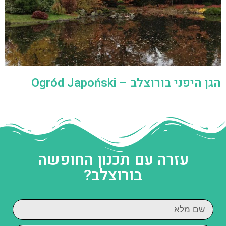
הגן היפני בורוצלב – Ogród Japoński
עזרה עם תכנון החופשה
בורוצלב?