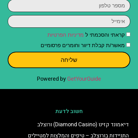
קראתי והסכמתי ל
מדיניות הפרטיות
מאשר/ת קבלת דיוור וחומרים פרסומיים
שליחה
Powered by
GetYourGuide
חשוב לדעת
דיאמונד קזינו (Diamond Casino) ורוצלב
התניידות בורוצלב – טיפים והמלצות למטיילים