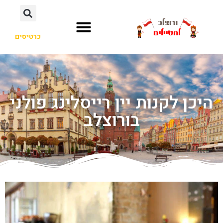
כרטיסים
היכן לקנות יין רייסלינג פולני
בורוצלב