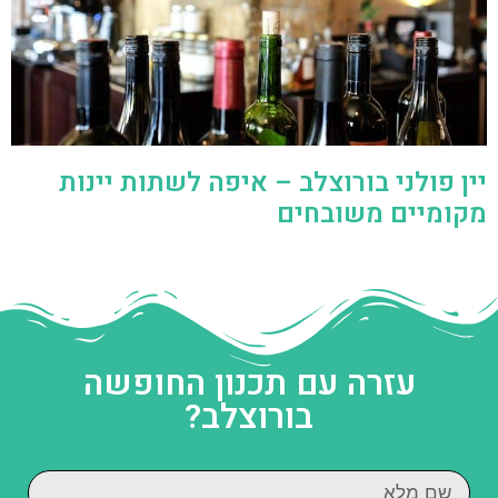
יין פולני בורוצלב – איפה לשתות יינות
מקומיים משובחים
עזרה עם תכנון החופשה
בורוצלב?