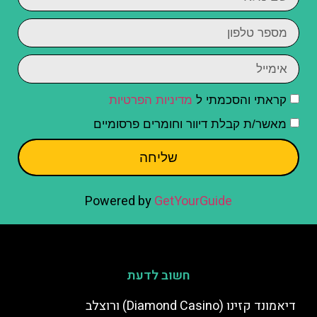
קראתי והסכמתי ל
מדיניות הפרטיות
מאשר/ת קבלת דיוור וחומרים פרסומיים
שליחה
Powered by
GetYourGuide
חשוב לדעת
דיאמונד קזינו (Diamond Casino) ורוצלב