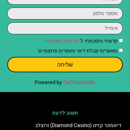
קראתי והסכמתי ל
מדיניות הפרטיות
מאשר/ת קבלת דיוור וחומרים פרסומיים
שליחה
Powered by
GetYourGuide
חשוב לדעת
דיאמונד קזינו (Diamond Casino) ורוצלב