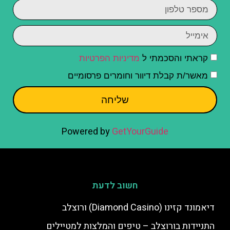
קראתי והסכמתי ל
מדיניות הפרטיות
מאשר/ת קבלת דיוור וחומרים פרסומיים
שליחה
Powered by
GetYourGuide
חשוב לדעת
דיאמונד קזינו (Diamond Casino) ורוצלב
התניידות בורוצלב – טיפים והמלצות למטיילים