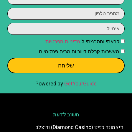
קראתי והסכמתי ל
מדיניות הפרטיות
מאשר/ת קבלת דיוור וחומרים פרסומיים
שליחה
Powered by
GetYourGuide
חשוב לדעת
דיאמונד קזינו (Diamond Casino) ורוצלב