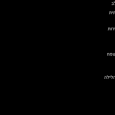
ב
ית
רות
שפח
הלילה