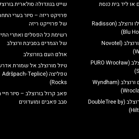
 או ליד בית כנסת
שייט בגונדולה סולארית בורוצל
פרויקט ריזה – סיור בערי התחת
מלון רדיסון בלו ורוצלב (Radisson
של פרוייקט ריזה
Blu Ho
רשימת כל הפסלים ואתרי התיי
מלון נובוטל בורוצלב (Novotel
של הגמדים בסביבת ורוצלב
W
אולם העם בוורוצלב
מלון פורו ורוצלב (PURO Wrocław
טיול מורוצלב אל שמורת אדר
S
טפליצה (Adršpach-Teplice
מלון ווינדהאם ורוצלב (Wyndham
Rocks)
Wrocla
פאב קרול בורוצלב – סיור חיי 
מלון הילטון ורוצלב (DoubleTree by
סבב פאבים ומועדונים
Hil