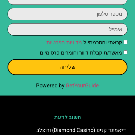
קראתי והסכמתי ל
מדיניות הפרטיות
מאשר/ת קבלת דיוור וחומרים פרסומיים
שליחה
Powered by
GetYourGuide
חשוב לדעת
דיאמונד קזינו (Diamond Casino) ורוצלב