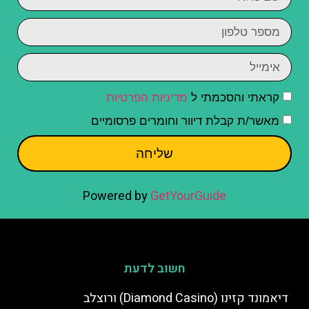
קראתי והסכמתי ל
מדיניות הפרטיות
מאשר/ת קבלת דיוור וחומרים פרסומיים
שליחה
Powered by
GetYourGuide
חשוב לדעת
דיאמונד קזינו (Diamond Casino) ורוצלב