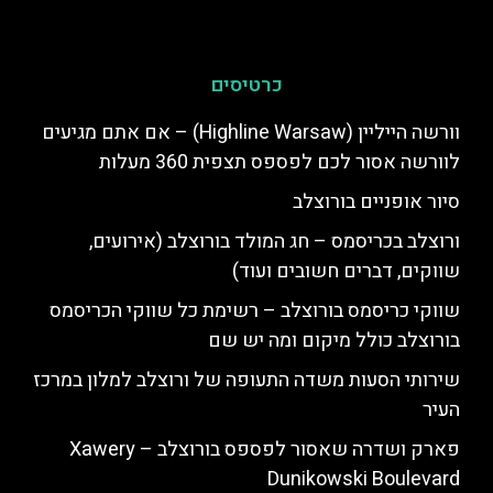
כרטיסים
וורשה הייליין (Highline Warsaw) – אם אתם מגיעים
לוורשה אסור לכם לפספס תצפית 360 מעלות
סיור אופניים בורוצלב
ורוצלב בכריסמס – חג המולד בורוצלב (אירועים,
שווקים, דברים חשובים ועוד)
שווקי כריסמס בורוצלב – רשימת כל שווקי הכריסמס
בורוצלב כולל מיקום ומה יש שם
שירותי הסעות משדה התעופה של ורוצלב למלון במרכז
העיר
פארק ושדרה שאסור לפספס בורוצלב – Xawery
Dunikowski Boulevard