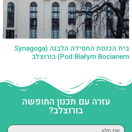
בית הכנסת החסידה הלבנה (Synagoga
Pod Białym Bocianem) בורוצלב
עזרה עם תכנון החופשה
בורוצלב?