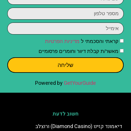
קראתי והסכמתי ל
מדיניות הפרטיות
מאשר/ת קבלת דיוור וחומרים פרסומיים
שליחה
Powered by
GetYourGuide
חשוב לדעת
דיאמונד קזינו (Diamond Casino) ורוצלב