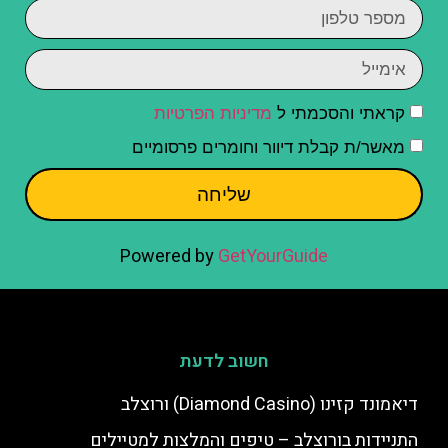
קראתי והסכמתי ל
מדיניות הפרטיות
מאשר/ת קבלת דיוור וחומרים פרסומיים
שליחה
Powered by
GetYourGuide
חשוב לדעת
דיאמונד קזינו (Diamond Casino) ורוצלב
התניידות בורוצלב – טיפים והמלצות למטיילים