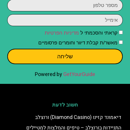
קראתי והסכמתי ל
מדיניות הפרטיות
מאשר/ת קבלת דיוור וחומרים פרסומיים
שליחה
Powered by
GetYourGuide
חשוב לדעת
דיאמונד קזינו (Diamond Casino) ורוצלב
התניידות בורוצלב – טיפים והמלצות למטיילים