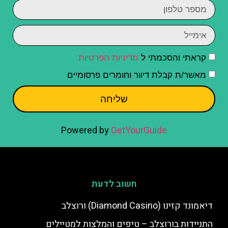
קראתי והסכמתי ל
מדיניות הפרטיות
מאשר/ת קבלת דיוור וחומרים פרסומיים
שליחה
Powered by
GetYourGuide
חשוב לדעת
דיאמונד קזינו (Diamond Casino) ורוצלב
התניידות בורוצלב – טיפים והמלצות למטיילים