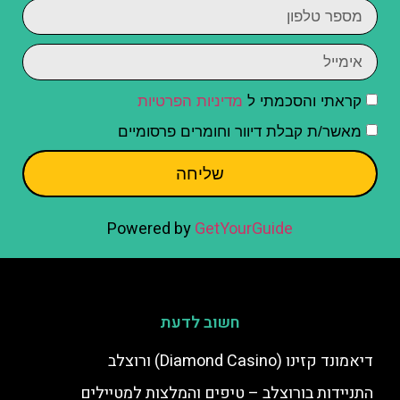
קראתי והסכמתי ל
מדיניות הפרטיות
מאשר/ת קבלת דיוור וחומרים פרסומיים
שליחה
Powered by
GetYourGuide
חשוב לדעת
דיאמונד קזינו (Diamond Casino) ורוצלב
התניידות בורוצלב – טיפים והמלצות למטיילים