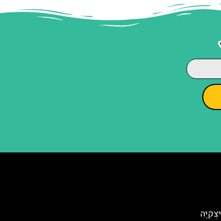
צְקִיֶה