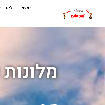
ראשי
לינה
מלונות י