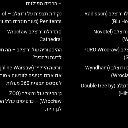
– ההרים הפולנים
מלון רדיסון בלו ורוצלב (Radisson
נקודת תצפית
Blu Ho
Penitents (גשר חוזרים בתשובה)
מלון נובוטל בורוצלב (Novotel
‎קתדרלת ורוצלב Wrocław
Cathedral
W
מלון פורו ורוצלב (PURO Wrocław
ההיסטוריה של ורוצלב – מה ח
S
לדעת ולהכיר?
מלון ווינדהאם ורוצלב (Wyndham
Wrocla
אם אתם מגיעים לוורשה אסור
לפספס תצפית 360 מעלות
מלון הילטון ורוצלב (DoubleTree by
Hil
גן החיות של ורוצלב (ZOO
Wrocław) – כרטיסים כולל 
לגן חיות