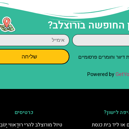
 החופשה בורוצלב?
שליחה
יוור וחומרים פרסומיים
Powered by
GetYo
פה לישון?
כרטיסים
 או ליד בית כנסת
טיול מורוצלב להרי רוּדָאוִוי יָנוֹבִי