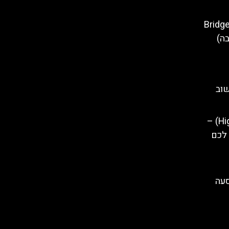
 על ורוצלב – Bridge of
שוב
וורשה הייליין (Highline Warsaw) –
 לכם
הסעה