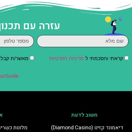
עזרה עם תכנון
קראתי והסכמתי ל
מדיניות הפרטיות
מאשר/ת קבלת ד
urGuide
חשוב לדעת
אי
דיאמונד קזינו (Diamond Casino)
מלונות כשרים