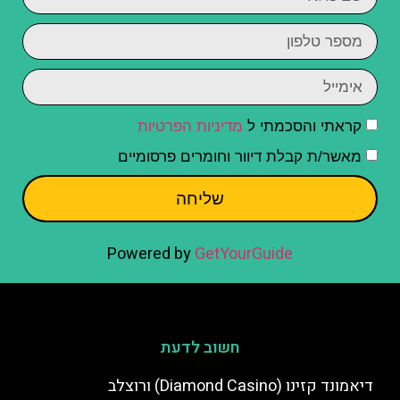
קראתי והסכמתי ל
מדיניות הפרטיות
מאשר/ת קבלת דיוור וחומרים פרסומיים
שליחה
Powered by
GetYourGuide
חשוב לדעת
דיאמונד קזינו (Diamond Casino) ורוצלב