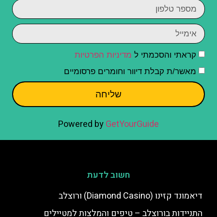
קראתי והסכמתי ל
מדיניות הפרטיות
מאשר/ת קבלת דיוור וחומרים פרסומיים
שליחה
Powered by
GetYourGuide
חשוב לדעת
דיאמונד קזינו (Diamond Casino) ורוצלב
התניידות בורוצלב – טיפים והמלצות למטיילים