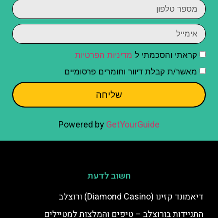
קראתי והסכמתי ל
מדיניות הפרטיות
מאשר/ת קבלת דיוור וחומרים פרסומיים
שליחה
Powered by
GetYourGuide
חשוב לדעת
דיאמונד קזינו (Diamond Casino) ורוצלב
התניידות בורוצלב – טיפים והמלצות למטיילים