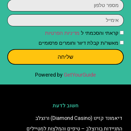
קראתי והסכמתי ל
מדיניות הפרטיות
מאשר/ת קבלת דיוור וחומרים פרסומיים
שליחה
Powered by
GetYourGuide
חשוב לדעת
דיאמונד קזינו (Diamond Casino) ורוצלב
התניידות בורוצלב – טיפים והמלצות למטיילים