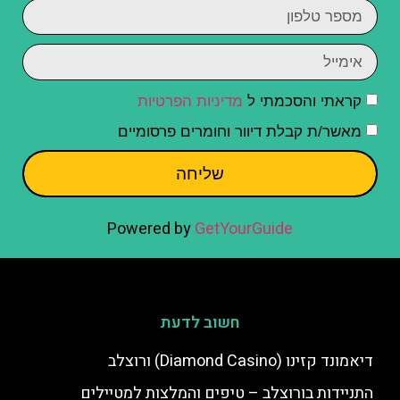
קראתי והסכמתי ל
מדיניות הפרטיות
מאשר/ת קבלת דיוור וחומרים פרסומיים
שליחה
Powered by
GetYourGuide
חשוב לדעת
דיאמונד קזינו (Diamond Casino) ורוצלב
התניידות בורוצלב – טיפים והמלצות למטיילים