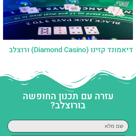
דיאמונד קזינו (Diamond Casino) ורוצלב
עזרה עם תכנון החופשה
בורוצלב?