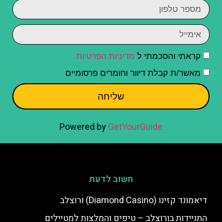
קראתי והסכמתי ל
מדיניות הפרטיות
מאשר/ת קבלת דיוור וחומרים פרסומיים
שליחה
Powered by
GetYourGuide
חשוב לדעת
דיאמונד קזינו (Diamond Casino) ורוצלב
התניידות בורוצלב – טיפים והמלצות למטיילים