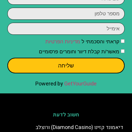
קראתי והסכמתי ל
מדיניות הפרטיות
מאשר/ת קבלת דיוור וחומרים פרסומיים
שליחה
Powered by
GetYourGuide
חשוב לדעת
דיאמונד קזינו (Diamond Casino) ורוצלב