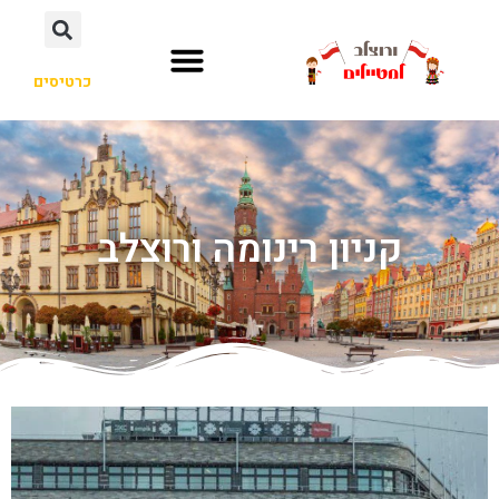
כרטיסים
קניון רינומה ורוצלב