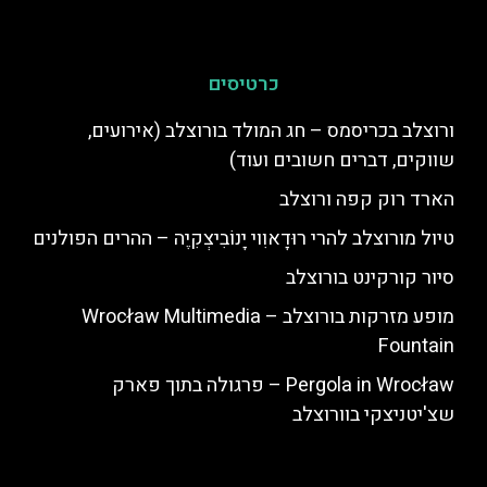
כרטיסים
ורוצלב בכריסמס – חג המולד בורוצלב (אירועים,
שווקים, דברים חשובים ועוד)
הארד רוק קפה ורוצלב
טיול מורוצלב להרי רוּדָאוִוי יָנוֹבִיצְקִיֶה – ההרים הפולנים
סיור קורקינט בורוצלב
מופע מזרקות בורוצלב – Wrocław Multimedia
Fountain
Pergola in Wrocław – פרגולה בתוך פארק
שצ'יטניצקי בוורוצלב