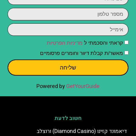
קראתי והסכמתי ל
מדיניות הפרטיות
מאשר/ת קבלת דיוור וחומרים פרסומיים
שליחה
Powered by
GetYourGuide
חשוב לדעת
דיאמונד קזינו (Diamond Casino) ורוצלב