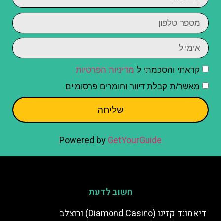
קראתי והסכמתי ל
מדיניות הפרטיות
מאשר/ת קבלת דיוור וחומרים פרסומיים
שליחה
Powered by
GetYourGuide
חשוב לדעת
דיאמונד קזינו (Diamond Casino) ורוצלב