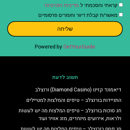
קראתי והסכמתי ל
מדיניות הפרטיות
מאשר/ת קבלת דיוור וחומרים פרסומיים
שליחה
Powered by
GetYourGuide
חשוב לדעת
דיאמונד קזינו (Diamond Casino) ורוצלב
התניידות בורוצלב – טיפים והמלצות למטיילים
חג סוכות בורוצלב – טיפים המלצות מה יש לעשות
ולראות, אירועים מיוחדים, מזג אוויר ועוד
חג פסח בורוצלב – טיפים המלצות מה יש לעשות