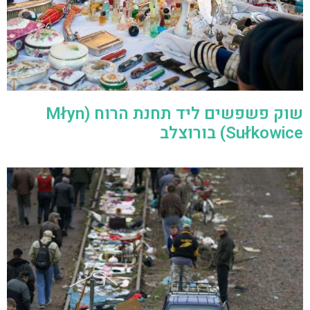
שוק פשפשים ליד תחנת הרוח (Młyn
Sułkowice) בורוצלב