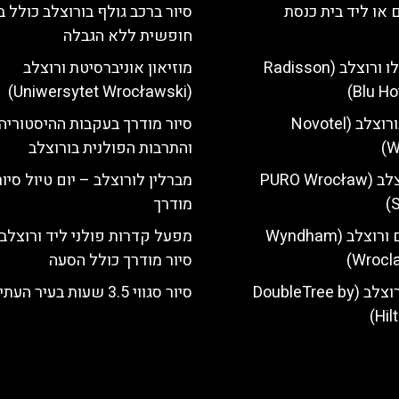
 או ליד בית כנסת
סיור ברכב גולף בורוצלב כולל ב
חופשית ללא הגבלה
מלון רדיסון בלו ורוצלב (Radisson
מוזיאון אוניברסיטת ורוצלב
(Uniwersytet Wrocławski)
Blu Ho
מלון נובוטל בורוצלב (Novotel
סיור מודרך בעקבות ההיסטוריה
W
והתרבות הפולנית בורוצלב
מלון פורו ורוצלב (PURO Wrocław
מברלין לורוצלב – יום טיול סיור
S
מודרך
מלון ווינדהאם ורוצלב (Wyndham
מפעל קדרות פולני ליד ורוצלב
Wrocla
סיור מודרך כולל הסעה
מלון הילטון ורוצלב (DoubleTree by
סיור סגווי 3.5 שעות בעיר העתיקה
Hil