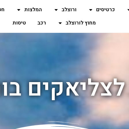
כרטיסים
ורוצלב
המלצות
חש
מחוץ לורוצלב
רכב
טיסות
לצליאקים בו