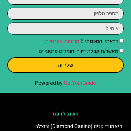
קראתי והסכמתי ל
מדיניות הפרטיות
מאשר/ת קבלת דיוור וחומרים פרסומיים
שליחה
Powered by
GetYourGuide
חשוב לדעת
דיאמונד קזינו (Diamond Casino) ורוצלב