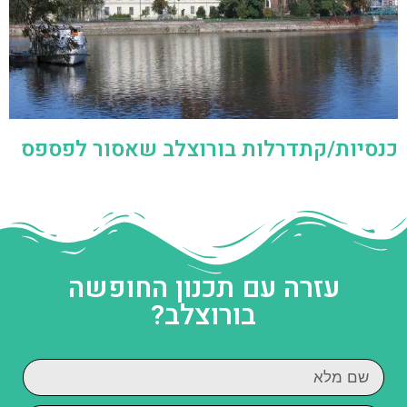
כנסיות/קתדרלות בורוצלב שאסור לפספס
עזרה עם תכנון החופשה
בורוצלב?