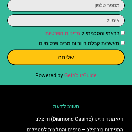
קראתי והסכמתי ל
מדיניות הפרטיות
מאשר/ת קבלת דיוור וחומרים פרסומיים
שליחה
Powered by
GetYourGuide
חשוב לדעת
דיאמונד קזינו (Diamond Casino) ורוצלב
התניידות בורוצלב – טיפים והמלצות למטיילים