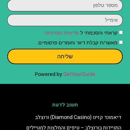
קראתי והסכמתי ל
מדיניות הפרטיות
מאשר/ת קבלת דיוור וחומרים פרסומיים
שליחה
Powered by
GetYourGuide
חשוב לדעת
דיאמונד קזינו (Diamond Casino) ורוצלב
התניידות בורוצלב – טיפים והמלצות למטיילים