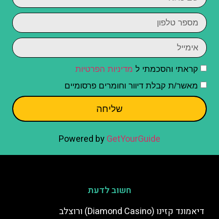
קראתי והסכמתי ל
מדיניות הפרטיות
מאשר/ת קבלת דיוור וחומרים פרסומיים
שליחה
Powered by
GetYourGuide
חשוב לדעת
דיאמונד קזינו (Diamond Casino) ורוצלב