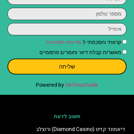
קראתי והסכמתי ל
מדיניות הפרטיות
מאשר/ת קבלת דיוור וחומרים פרסומיים
שליחה
Powered by
GetYourGuide
חשוב לדעת
דיאמונד קזינו (Diamond Casino) ורוצלב