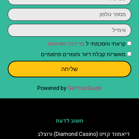
קראתי והסכמתי ל
מדיניות הפרטיות
מאשר/ת קבלת דיוור וחומרים פרסומיים
שליחה
Powered by
GetYourGuide
חשוב לדעת
דיאמונד קזינו (Diamond Casino) ורוצלב