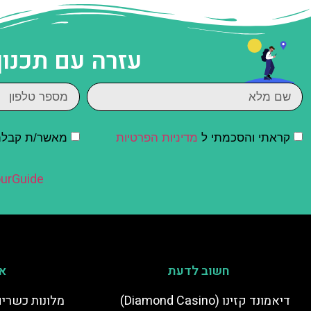
עזרה עם תכנון
קראתי והסכמתי ל
מדיניות הפרטיות
מאשר/ת קבלת ד
urGuide
חשוב לדעת
אי
דיאמונד קזינו (Diamond Casino)
מלונות כשרים