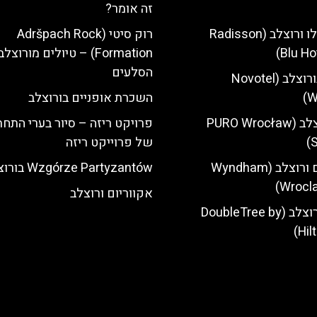
זה אומר?
מלון רדיסון בלו ורוצלב (Radisson
רוק סיטי (Adršpach Rock
Blu Ho
Formation) – טיולים מורוצ
הסלעים
מלון נובוטל בורוצלב (Novotel
W
השכרת אופניים בורוצלב
מלון פורו ורוצלב (PURO Wrocław
פרויקט ריזה – סיור בערי התחת
S
של פרוייקט ריזה
מלון ווינדהאם ורוצלב (Wyndham
Wzgórze Partyzantów בורוצלב
Wrocla
אקווריום ורוצלב
מלון הילטון ורוצלב (DoubleTree by
Hil