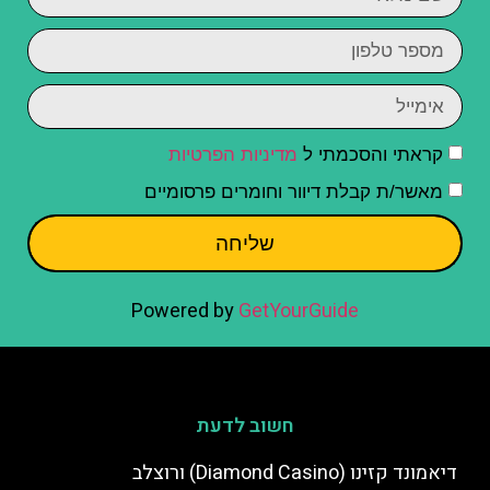
קראתי והסכמתי ל
מדיניות הפרטיות
מאשר/ת קבלת דיוור וחומרים פרסומיים
שליחה
Powered by
GetYourGuide
חשוב לדעת
דיאמונד קזינו (Diamond Casino) ורוצלב