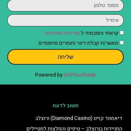
קראתי והסכמתי ל
מדיניות הפרטיות
מאשר/ת קבלת דיוור וחומרים פרסומיים
שליחה
Powered by
GetYourGuide
חשוב לדעת
דיאמונד קזינו (Diamond Casino) ורוצלב
התניידות בורוצלב – טיפים והמלצות למטיילים